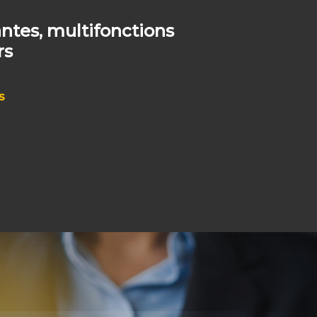
tes, multifonctions
rs
s